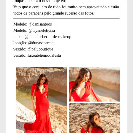
roupas que era o nosso objetivo.
Vejo que o conjunto de tudo foi muito bem aproveitado e estão
todos de parabéns pelo grande sucesso das fotos.
Modelo: @danisantoos__
Modelo: @tayaneleticiaa
make: @helenicebernardesmakeup
locação: @dunasdeareia
vestido: @paluboutique
vestido: luxoateliemodafesta