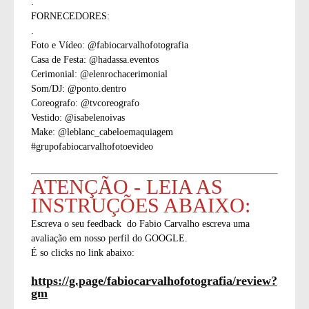
.
FORNECEDORES:
.
Foto e Vídeo: @fabiocarvalhofotografia
Casa de Festa: @hadassa.eventos
Cerimonial: @elenrochacerimonial
Som/DJ: @ponto.dentro
Coreografo: @tvcoreografo
Vestido: @isabelenoivas
Make: @leblanc_cabeloemaquiagem
#grupofabiocarvalhofotoevideo
ATENÇÃO - LEIA AS
INSTRUÇÕES ABAIXO:
Escreva o seu feedback do Fabio Carvalho escreva uma
avaliação em nosso perfil do GOOGLE.
É so clicks no link abaixo:
https://g.page/fabiocarvalhofotografia/review?
gm