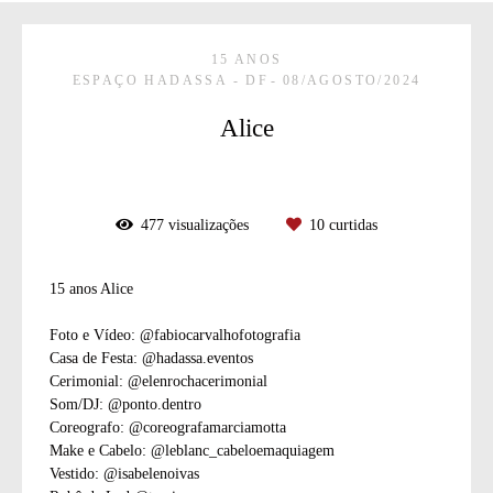
15 ANOS
ESPAÇO HADASSA - DF
08/AGOSTO/2024
Alice
477
visualizações
10
curtidas
15 anos Alice
Foto e Vídeo: @fabiocarvalhofotografia
Casa de Festa: @hadassa.eventos
Cerimonial: @elenrochacerimonial
Som/DJ: @ponto.dentro
Coreografo: @coreografamarciamotta
Make e Cabelo: @leblanc_cabeloemaquiagem
Vestido: @isabelenoivas