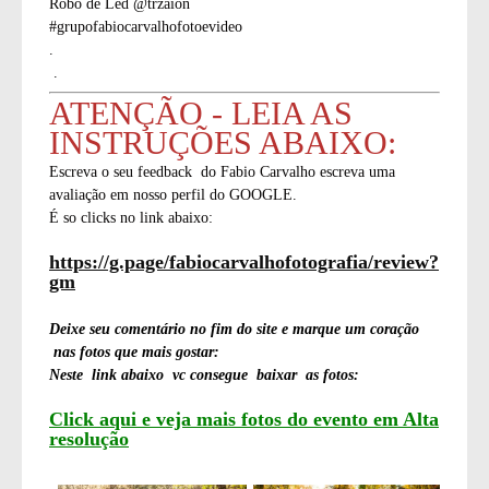
Robô de Led @trzaion
#grupofabiocarvalhofotoevideo
.
.
ATENÇÃO - LEIA AS
INSTRUÇÕES ABAIXO:
Escreva o seu feedback do Fabio Carvalho escreva uma
avaliação em nosso perfil do GOOGLE.
É so clicks no link abaixo:
https://g.page/fabiocarvalhofotografia/review?
gm
Deixe seu comentário no fim do site e marque um coração
nas fotos que mais gostar:
Neste link abaixo vc consegue baixar as fotos:
Click aqui e veja mais fotos do evento em Alta
resolução