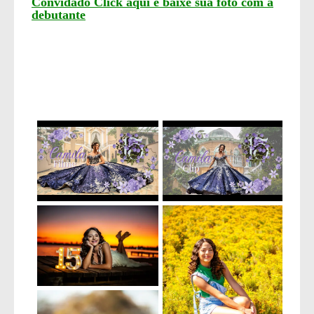
Convidado Click aqui e baixe sua foto com a
debutante
Tags
15anos
15anoscamila
festa de 15anos
15 anos mansão brilhante