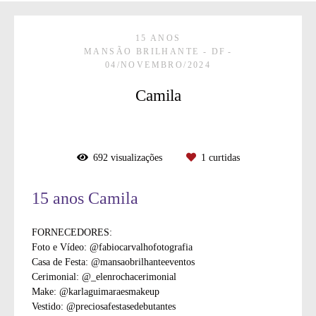
15 ANOS
MANSÃO BRILHANTE - DF
04/NOVEMBRO/2024
Camila
692
visualizações
1
curtidas
15 anos Camila
FORNECEDORES:
Foto e Vídeo: @fabiocarvalhofotografia
Casa de Festa: @mansaobrilhanteeventos
Cerimonial: @_elenrochacerimonial
Make: @karlaguimaraesmakeup
Vestido: @preciosafestasedebutantes