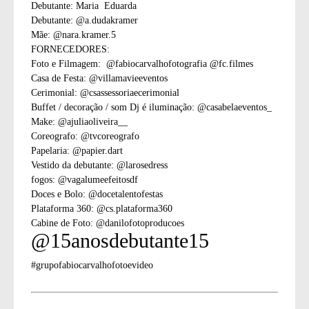
Debutante: Maria Eduarda
Debutante: @a.dudakramer
Mãe: @nara.kramer.5
FORNECEDORES:
Foto e Filmagem: @fabiocarvalhofotografia @fc.filmes
Casa de Festa: @villamavieeventos
Cerimonial: @csassessoriaecerimonial
Buffet / decoração / som Dj é iluminação: @casabelaeventos_
Make: @ajuliaoliveira__
Coreografo: @tvcoreografo
Papelaria: @papier.dart
Vestido da debutante: @larosedress
fogos: @vagalumeefeitosdf
Doces e Bolo: @docetalentofestas
Plataforma 360: @cs.plataforma360
Cabine de Foto: @danilofotoproducoes
@15anosdebutante15
#grupofabiocarvalhofotoevideo