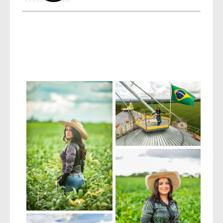
Tags
15 anos
debutante
festa de 15 anos
ensaio de 15 anos
agro