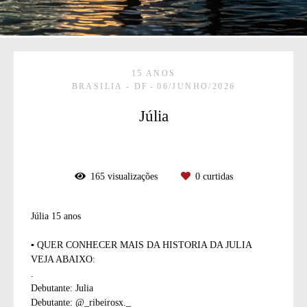
15 ANOS
BRASILIA - DF
06/JUNHO/2026
Júlia
165
visualizações
0
curtidas
Júlia 15 anos
▪ QUER CONHECER MAIS DA HISTORIA DA JULIA
VEJA ABAIXO:
.
Debutante: Julia
Debutante: @_ribeirosx._