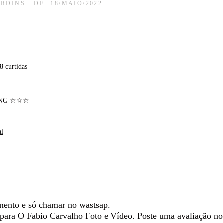
RDINS - DF
18/MAIO/2022
8
curtidas
ING ☆☆☆
al
mento e só chamar no wastsap.
 para O Fabio Carvalho Foto e Vídeo. Poste uma avaliação 