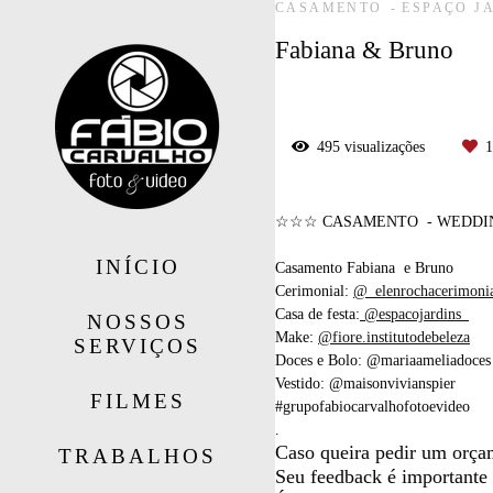
CASAMENTO
ESPAÇO JA
Fabiana & Bruno
495
visualizações
1
☆☆☆ CASAMENTO - WEDD
INÍCIO
Casamento Fabiana e Bruno
Cerimonial:
@_elenrochacerimoni
Casa de festa:
@espacojardins_
NOSSOS
Make:
@fiore.institutodebeleza
SERVIÇOS
Doces e Bolo: @mariaameliadoces
Vestido: @maisonvivianspier
FILMES
#grupofabiocarvalhofotoevideo
.
Caso queira pedir um orça
TRABALHOS
Seu feedback é importante