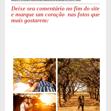
Deixe seu comentário no fim do site
e marque um coração nas fotos que
mais gostarem:
Tags
marieneelenadro
casamentoL&M
piggama
primeira igreja batista