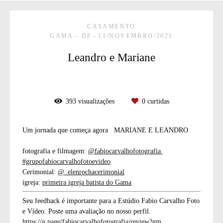
CASAMENTO
GAMA - DF
11/NOVEMBRO/2021
Leandro e Mariane
393
visualizações
0
curtidas
Um jornada que começa agora MARIANE E LEANDRO
fotografia e filmagem:
@fabiocarvalhofotografia
#grupofabiocarvalhofotoevideo
Cerimonial:
@_elenrochacerimonial
igreja:
primeira igreja batista do Gama
Seu feedback é importante para a Estúdio Fabio Carvalho Foto
e Vídeo. Poste uma avaliação no nosso perfil.
https://g.page/fabiocarvalhofotografia/review?gm