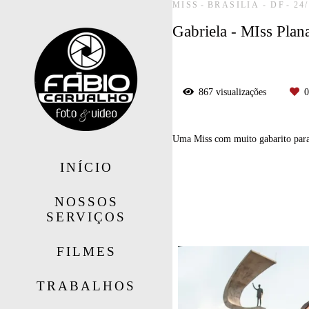
MISS
BRASILIA - DF
24
Gabriela - MIss Plan
867
visualizações
0
Uma Miss com muito gabarito para 
INÍCIO
Tags
NOSSOS
SERVIÇOS
miss
FILMES
TRABALHOS