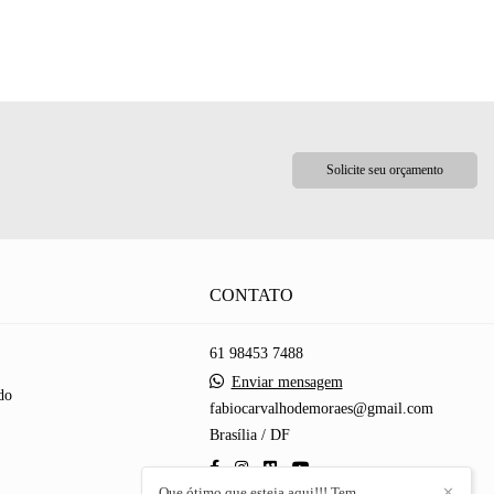
Solicite seu orçamento
CONTATO
61 98453 7488
Enviar mensagem
do
fabiocarvalhodemoraes@gmail.com
Brasília / DF
Que ótimo que esteja aqui!!! Tem
✕