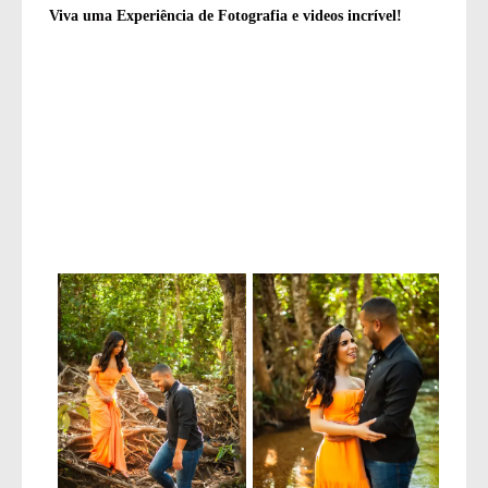
Viva uma Experiência de Fotografia e videos incrível!
Tags
ensaionacachoeira
ensaiodecasal
ensaiodecasalnacachoeira
prewedding
cachoeiratororo