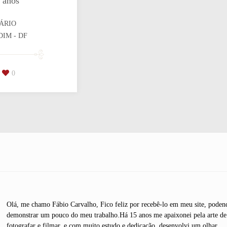
 anos
ÁRIO
IM - DF
0
Olá, me chamo Fábio Carvalho, Fico feliz por recebê-lo em meu site, poden
demonstrar um pouco do meu trabalho.Há 15 anos me apaixonei pela arte de
fotografar e filmar, e com muito estudo e dedicação, desenvolvi um olhar