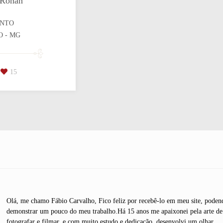
 Ronan
NTO
O - MG
15
Olá, me chamo Fábio Carvalho, Fico feliz por recebê-lo em meu site, poden
demonstrar um pouco do meu trabalho.Há 15 anos me apaixonei pela arte de
fotografar e filmar, e com muito estudo e dedicação, desenvolvi um olhar